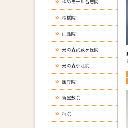
ゆめモール合志院
松橋院
山鹿院
光の森武蔵ヶ丘院
光の森永江院
国府院
新屋敷院
楠院