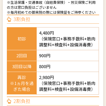
※生活保護・交通事故（自賠責保険）・労災保険ご利用
の方は窓口負担はございません
※毎月初めての御来院の際には保険証をご持参ください
3割負担
4,480円
初診
（保険窓口+事務手数料+筋肉
調整料+検査料+設備消毒費）
2回目
900円
3回目以降
800円
再診
2,980円
※1ヵ月を過
（保険窓口+事務手数料+筋肉
ぎた場合
調整料+検査料+設備消毒費）
2割負担