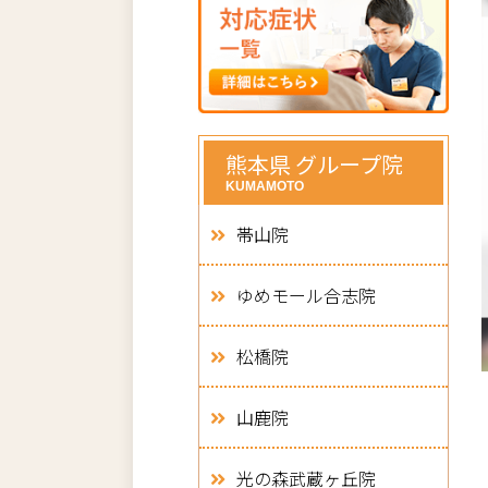
熊本県 グループ院
KUMAMOTO
帯山院
ゆめモール合志院
松橋院
山鹿院
光の森武蔵ヶ丘院