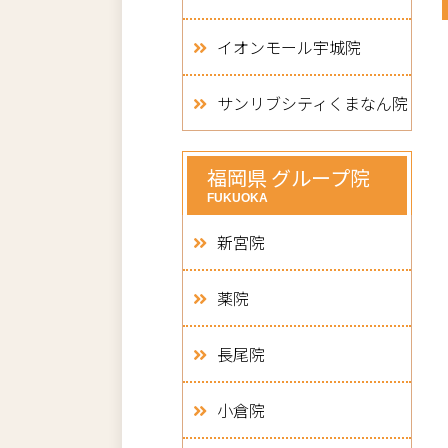
イオンモール宇城院
サンリブシティくまなん院
福岡県 グループ院
FUKUOKA
新宮院
薬院
長尾院
小倉院