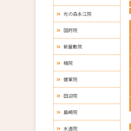
光の森永江院
国府院
新屋敷院
楠院
健軍院
田迎院
島崎院
水道院